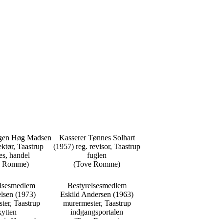
rgen Høg Madsen
Kasserer Tønnes Solhart
ektør, Taastrup
(1957) reg. revisor, Taastrup
s, handel
fuglen
e Romme)
(Tove Romme)
elsesmedlem
Bestyrelsesmedlem
elsen (1973)
Eskild Andersen (1963)
ter, Taastrup
murermester, Taastrup
kytten
indgangsportalen