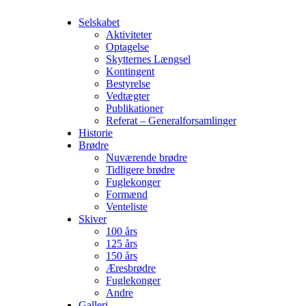
Selskabet
Aktiviteter
Optagelse
Skytternes Længsel
Kontingent
Bestyrelse
Vedtægter
Publikationer
Referat – Generalforsamlinger
Historie
Brødre
Nuværende brødre
Tidligere brødre
Fuglekonger
Formænd
Venteliste
Skiver
100 års
125 års
150 års
Æresbrødre
Fuglekonger
Andre
Galleri