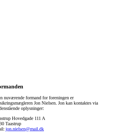
ormanden
n nuværende formand for foreningen er
rsikringsmægleren Jon Nielsen. Jon kan kontaktes via
denstående oplysninger:
astrup Hovedgade 111 A
30 Taastrup
il:
jon.nielsen@mail.dk