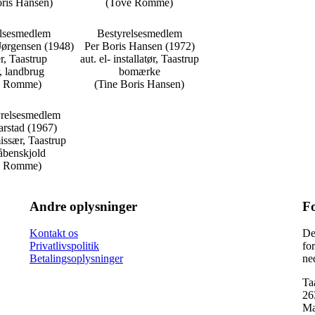
oris Hansen)
(Tove Romme)
elsesmedlem
Bestyrelsesmedlem
Jørgensen (1948)
Per Boris Hansen (1972)
r, Taastrup
aut. el- installatør, Taastrup
, landbrug
bomærke
e Romme)
(Tine Boris Hansen)
tyrelsesmedlem
arstad (1967)
issær, Taastrup
våbenskjold
e Romme)
Andre oplysninger
F
Kontakt os
De
Privatlivspolitik
fo
Betalingsoplysninger
ne
Ta
26
Ma