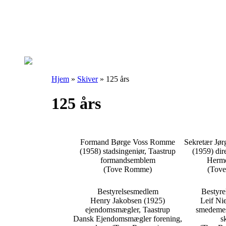
Hjem
»
Skiver
»
125 års
125 års
Formand Børge Voss Romme
Sekretær Jø
(1958) stadsingeniør, Taastrup
(1959) dir
formandsemblem
Herme
(Tove Romme)
(Tov
Bestyrelsesmedlem
Bestyr
Henry Jakobsen (1925)
Leif Ni
ejendomsmægler, Taastrup
smedemes
Dansk Ejendomsmægler forening,
s