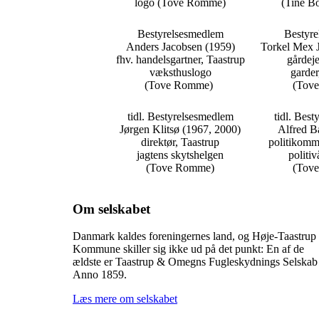
logo (Tove Romme)
(Tine B
Bestyrelsesmedlem
Bestyr
Anders Jacobsen (1959)
Torkel Mex 
fhv. handelsgartner, Taastrup
gårdeje
væksthuslogo
garder
(Tove Romme)
(Tov
tidl. Bestyrelsesmedlem
tidl. Bes
Jørgen Klitsø (1967, 2000)
Alfred B
direktør, Taastrup
politikomm
jagtens skytshelgen
politi
(Tove Romme)
(Tov
Om selskabet
Danmark kaldes foreningernes land, og Høje-Taastrup
Kommune skiller sig ikke ud på det punkt: En af de
ældste er Taastrup & Omegns Fugleskydnings Selskab
Anno 1859.
Læs mere om selskabet