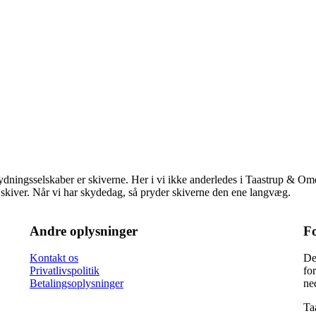
skydningsselskaber er skiverne. Her i vi ikke anderledes i Taastrup &
f skiver. Når vi har skydedag, så pryder skiverne den ene langvæg.
Andre oplysninger
F
Kontakt os
De
Privatlivspolitik
fo
Betalingsoplysninger
ne
Ta