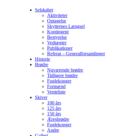
Selskabet
Aktiviteter
Optagelse
Skytternes Længsel
Kontingent
Bestyrelse
Vedtægter
Publikationer
Referat – Generalforsamlinger
Historie
Brødre
Nuværende brødre
Tidligere brødre
Fuglekonger
Formænd
Venteliste
Skiver
100 års
125 års
150 års
Æresbrødre
Fuglekonger
Andre
Galleri