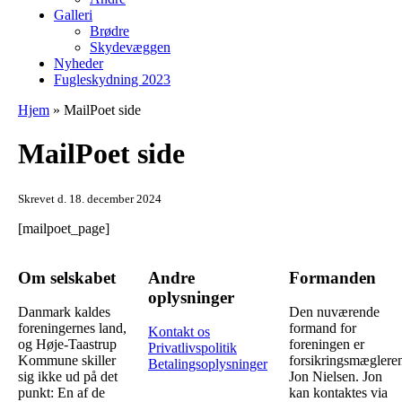
Galleri
Brødre
Skydevæggen
Nyheder
Fugleskydning 2023
Hjem
»
MailPoet side
MailPoet side
Skrevet d. 18. december 2024
[mailpoet_page]
Om selskabet
Andre
Formanden
oplysninger
Danmark kaldes
Den nuværende
foreningernes land,
formand for
Kontakt os
og Høje-Taastrup
foreningen er
Privatlivspolitik
Kommune skiller
forsikringsmæglere
Betalingsoplysninger
sig ikke ud på det
Jon Nielsen. Jon
punkt: En af de
kan kontaktes via