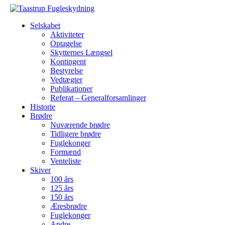
Selskabet
Aktiviteter
Optagelse
Skytternes Længsel
Kontingent
Bestyrelse
Vedtægter
Publikationer
Referat – Generalforsamlinger
Historie
Brødre
Nuværende brødre
Tidligere brødre
Fuglekonger
Formænd
Venteliste
Skiver
100 års
125 års
150 års
Æresbrødre
Fuglekonger
Andre